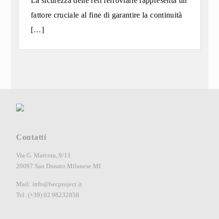
La sicurezza delle reti ferroviarie rappresenta un
fattore cruciale al fine di garantire la continuità
[…]
Contatti
Via G. Marcora, 9/11
20097 San Donato Milanese MI
Mail:
info@becproject.it
Tel: (+39) 02 98232858